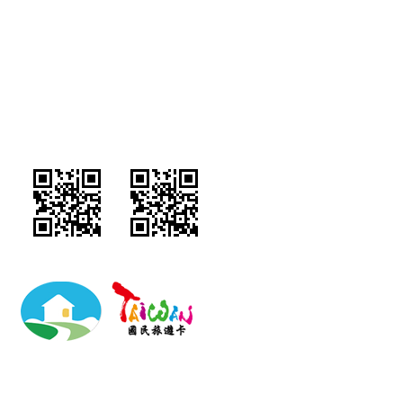
祖谷山里行館民宿/南投縣民宿796號/訂房專線：049-2927859/地址：南投
縣埔里鎮東潤路52號/統編:82518117