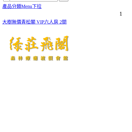
產品分類Menu下拉
1
大樹無價青松閣 VIP六人房 2間
綠莊飛閣．FAX：049-2927861．南投縣警察局埔里分局049-2982429
E-mail:
service@flying-villa.com.tw
http://www.flying-villa.com.tw
綠莊飛閣渡假會館/南投縣民宿420號/訂房專線：049-2927860/地址：南投
縣埔里鎮東潤路52-6號/統編:45571898
大樹無價渡假村民宿/南投縣民宿797號/訂房專線：049-2927871/地址：南
投縣埔里鎮東潤路52-8號/統編:82516568