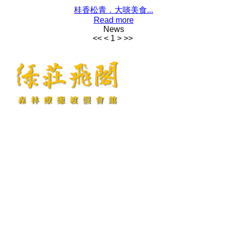
桂香松青．大啖美食...
Read more
News
<<
<
1
>
>>
綠莊飛閣．FAX：049-2927861．南投縣警察局埔里分局049-2982429
E-mail:
service@flying-villa.com.tw
http://www.flying-villa.com.tw
綠莊飛閣渡假會館/南投縣民宿420號/訂房專線：049-2927860/地址：南投
縣埔里鎮東潤路52-6號/統編:45571898
大樹無價渡假村民宿/南投縣民宿797號/訂房專線：049-2927871/地址：南
投縣埔里鎮東潤路52-8號/統編:82516568