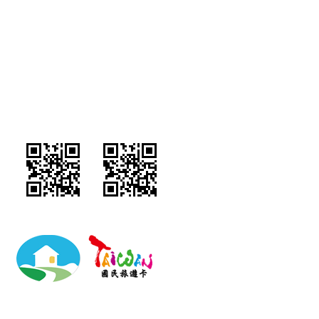
祖谷山里行館民宿/南投縣民宿796號/訂房專線：049-2927859/地址：南投
縣埔里鎮東潤路52號/統編:82518117